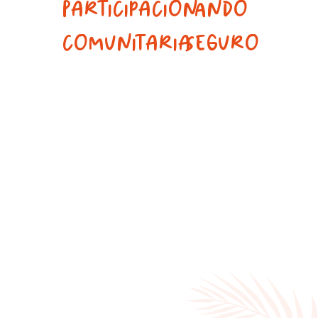
Participacion
Ando
comunitaria
Seguro
Add
Add
Your
Your
Heading
Heading
Text
Text
Here
Here