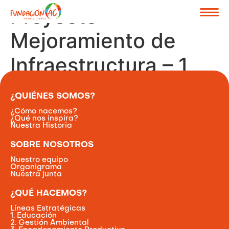
Proyecto
Mejoramiento de
Infraestructura – 1
¿QUIÉNES SOMOS?
¿Cómo nacemos?
¿Qué nos inspira?
Nuestra Historia
SOBRE NOSOTROS
Nuestro equipo
Organigrama
Nuestra junta
¿QUÉ HACEMOS?
Líneas Estratégicas
1. Educación
2. Gestión Ambiental